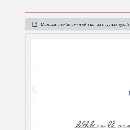
Мал эмнэлгийн ажил үйлчилгээ явуулах тухай