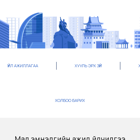
ҮЙЛ АЖИЛЛАГАА
ХУУЛЬ ЭРХ ЗҮЙ
ХОЛБОО БАРИХ
Мал эмнэлгийн ажил үйлчилгээ