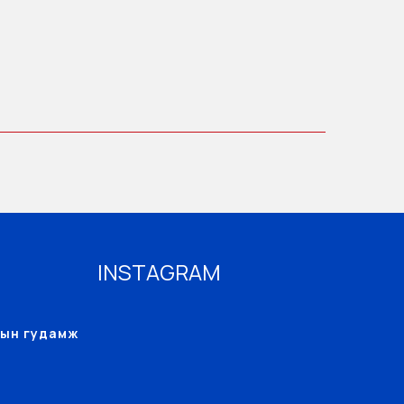
INSTAGRAM
авын гудамж