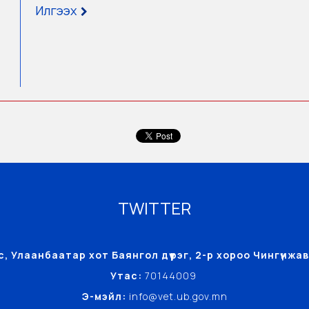
Илгээх
TWITTER
, Улаанбаатар хот Баянгол дүүрэг, 2-р хороо Чингүнж
Утас:
70144009
Э-мэйл:
info@vet.ub.gov.mn