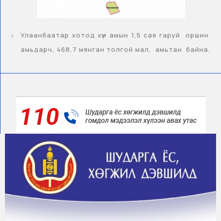
Улаанбаатар хотод хүн амын 1,5 сая гаруй оршин
амьдарч, 468,7 мянган толгой мал, амьтан байна.