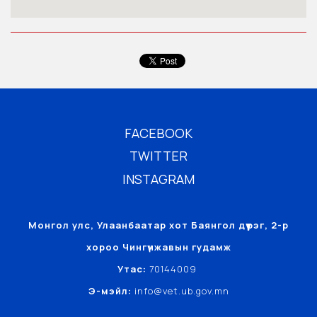
FACEBOOK
TWITTER
INSTAGRAM
Монгол улс, Улаанбаатар хот Баянгол дүүрэг, 2-р
хороо Чингүнжавын гудамж
Утас:
70144009
Э-мэйл:
info@vet.ub.gov.mn