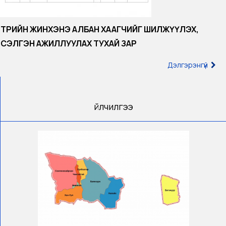
ТӨРИЙН ЖИНХЭНЭ АЛБАН ХААГЧИЙГ ШИЛЖҮҮЛЭХ,
СЭЛГЭН АЖИЛЛУУЛАХ ТУХАЙ ЗАР
Дэлгэрэнгүй
Үйлчилгээ