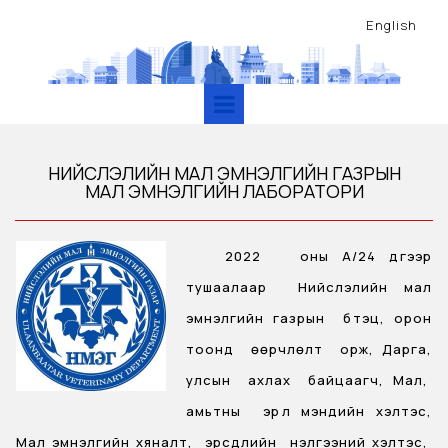
English
НИЙСЛЭЛИЙН МАЛ ЭМНЭЛГИЙН ГАЗРЫН
МАЛ ЭМНЭЛГИЙН ЛАБОРАТОРИ
2022 оны А/24 дүгээр
тушаалаар Нийслэлийн мал
эмнэлгийн газрын бүтэц, орон
тоонд өөрчлөлт орж, Дарга,
улсын ахлах байцаагч, Мал,
амьтны эрүүл мэндийн хэлтэс,
Мал эмнэлгийн хяналт, эрсдлийн үнэлгээний хэлтэс,