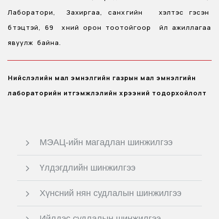
Лаборатори, Захиргаа, санхүүгийн хэлтэс гэсэн
бүтэцтэй, 69 хүний орон тоотойгоор үйл ажиллагаа
явуулж байна.
Нийслэлийн мал эмнэлгийн газрын мал эмнэлгийн
лабораторийн итгэмжлэлийн хүрээний тодорхойлолт
МЭАЦ-ийн магадлан шинжилгээ
Үлдэгдлийн шинжилгээ
Хүнсний нян судлалын шинжилгээ
Ийлдэс судлалын шинжилгээ