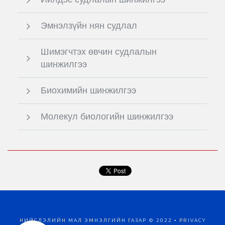
Эмнэлзүйн нян судлал
Шимэгчтэх өвчин судлалын
шинжилгээ
Биохимийн шинжилгээ
Молекул биологийн шинжилгээ
НИЙСЛЭЛИЙН МАЛ ЭМНЭЛГИЙН ГАЗАР © 2022 •
PRIVACY