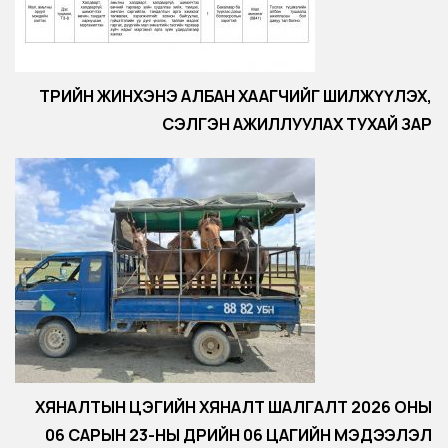
ТӨРИЙН ЖИНХЭНЭ АЛБАН ХААГЧИЙГ ШИЛЖҮҮЛЭХ,
СЭЛГЭН АЖИЛЛУУЛАХ ТУХАЙ ЗАР
ХЯНАЛТЫН ЦЭГИЙН ХЯНАЛТ ШАЛГАЛТ 2026 ОНЫ
06 САРЫН 23-НЫ ӨДРИЙН 06 ЦАГИЙН МЭДЭЭЛЭЛ