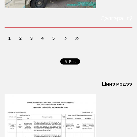
Дэлгэрэнгүй
1
2
3
4
5
Шинэ мэдээ